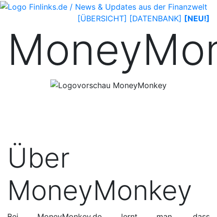
[ÜBERSICHT]
[DATENBANK]
[NEU!]
MoneyMo
Über
MoneyMonkey
Bei MoneyMonkey.de lernt man, dass