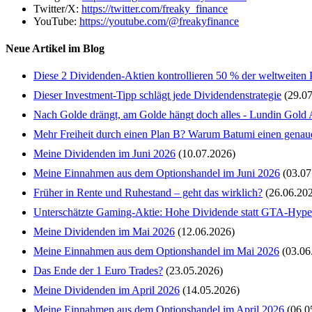
Twitter/X:
https://twitter.com/freaky_finance
YouTube:
https://youtube.com/@freakyfinance
Neue Artikel im Blog
Diese 2 Dividenden-Aktien kontrollieren 50 % der weltweiten 
Dieser Investment-Tipp schlägt jede Dividendenstrategie
(29.07
Nach Golde drängt, am Golde hängt doch alles - Lundin Gold 
Mehr Freiheit durch einen Plan B? Warum Batumi einen genaue
Meine Dividenden im Juni 2026
(10.07.2026)
Meine Einnahmen aus dem Optionshandel im Juni 2026
(03.07
Früher in Rente und Ruhestand – geht das wirklich?
(26.06.20
Unterschätzte Gaming-Aktie: Hohe Dividende statt GTA-Hype
Meine Dividenden im Mai 2026
(12.06.2026)
Meine Einnahmen aus dem Optionshandel im Mai 2026
(03.06
Das Ende der 1 Euro Trades?
(23.05.2026)
Meine Dividenden im April 2026
(14.05.2026)
Meine Einnahmen aus dem Optionshandel im April 2026
(06.0